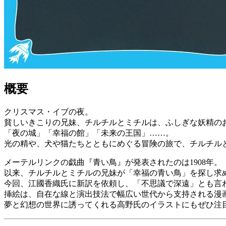
概要
クリスマス・イブの夜。
貧しいきこりの兄妹、チルチルとミチルは、ふしぎな妖精の
「夜の城」「幸福の館」「未来の王国」……。
光の精や、犬や猫たちとともにめぐる冒険の旅で、チルチル
メーテルリンクの戯曲『青い鳥』が発表されたのは1908年。
以来、チルチルとミチルの兄妹が「幸福の青い鳥」を探し求め
今回、江國香織氏に新訳を依頼し、「不思議で深遠」とも言
挿絵は、自在な線と演出技法で幅広い世代から支持される漫
夢と幻想の世界に誘ってくれる高野氏のイラストにもぜひ注